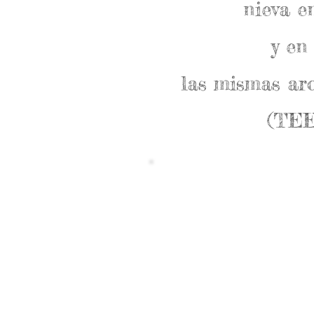
nieva e
y en
las mismas ar
(TE
Suscríbete a TEA ON BOAR