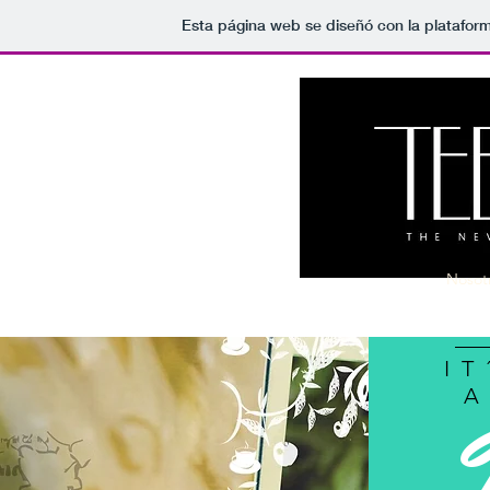
Esta página web se diseñó con la platafor
Nosot
IT